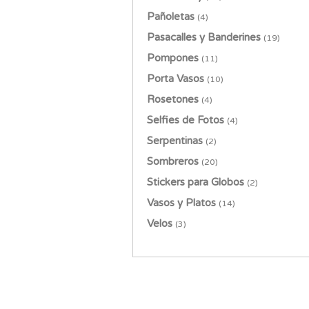
Pañoletas
Globos de Letras
(4)
(24)
Pasacalles y Banderines
Globos de Números
(18)
(19)
Pompones
Globos Despedida Soltera
(11)
(5)
Porta Vasos
Globos Estándar
(10)
(37)
Rosetones
Globos Estrella
(4)
(17)
Selfies de Fotos
Globos Feliz Día
(4)
(12)
Serpentinas
Globos Grados
(2)
(9)
Sombreros
Globos Infinity
(20)
(6)
Stickers para Globos
Globos Metalizados
(2)
(47)
Vasos y Platos
Globos Mil Figuras
(14)
(3)
Velos
Globos Neón
(3)
(2)
Globos Orbi
(17)
Globos Pastel
(1)
Globos Revelación Género
(2)
Globos Satín
(9)