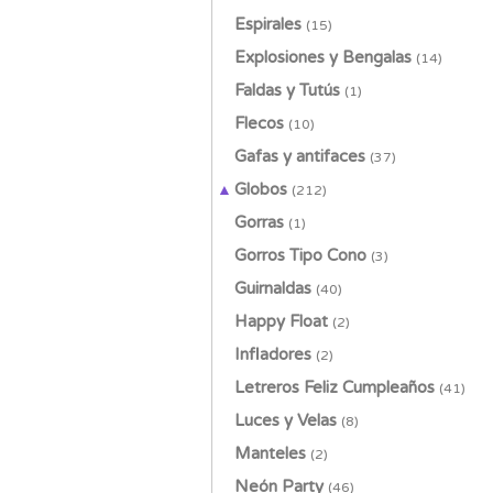
Espirales
(15)
Explosiones y Bengalas
(14)
Faldas y Tutús
(1)
Flecos
(10)
Gafas y antifaces
(37)
Globos
(212)
Gorras
Ver todos
(1)
Gorros Tipo Cono
Bouquets de Globos
(3)
(11)
Guirnaldas
Globos Ágata
(40)
(1)
Happy Float
Globos Burbuja
(2)
(8)
Infladores
Globos con Formas
(2)
(49)
Letreros Feliz Cumpleaños
Globos Corazón
(21)
(41)
Luces y Velas
Globos Cromados
(8)
(12)
Manteles
Globos Cumpleaños
(2)
(37)
Neón Party
Globos de Aniversario
(46)
(12)