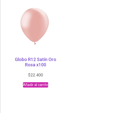
Globo R12 Satín Oro
Rosa x100
$
22.400
Añadir al carrito