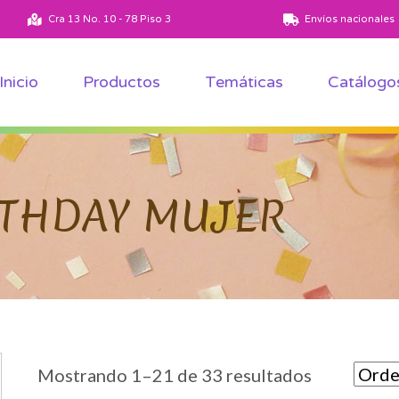
Ver todos los productos
Ver todas las temáticas
Cra 13 No. 10 - 78 Piso 3
Envíos nacionales
Inicio
Productos
Temáticas
Catálogo
RTHDAY MUJER
Mostrando 1–21 de 33 resultados