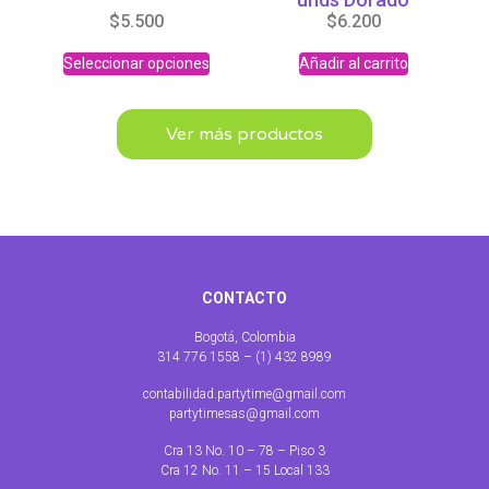
$
5.500
$
6.200
Seleccionar opciones
Añadir al carrito
Ver más productos
CONTACTO
Bogotá, Colombia
314 776 1558 – (1) 432 8989
contabilidad.partytime@gmail.com
partytimesas@gmail.com
Cra 13 No. 10 – 78 – Piso 3
Cra 12 No. 11 – 15 Local 133