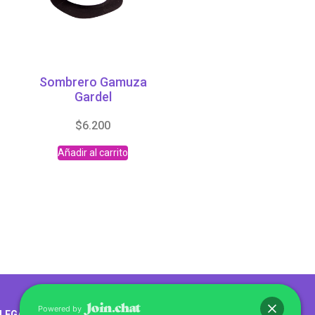
Sombrero Gamuza
Gardel
$
6.200
Añadir al carrito
Abrir chat
Powered by
LEGALES