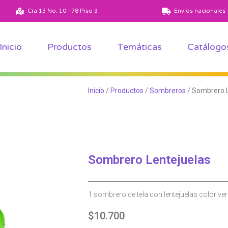
Ver todos los productos
Ver todas las temáticas
Cra 13 No. 10 - 78 Piso 3
Envíos nacionales
Inicio
Productos
Temáticas
Catálogo
Inicio
/
Productos
/
Sombreros
/ Sombrero L
Sombrero Lentejuelas
1 sombrero de tela con lentejuelas color ver
$
10.700