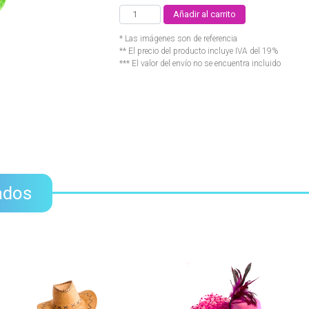
Añadir al carrito
* Las imágenes son de referencia
** El precio del producto incluye IVA del 19%
*** El valor del envío no se encuentra incluido
ados