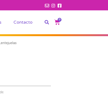
0
s
Contacto
entejuelas
de.