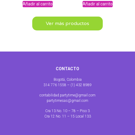
Añadir al carrito
Añadir al carrito
Ver más productos
CONTACTO
Bogotá, Colombia
314 776 1558 – (1) 432 8989
contabilidad.partytime@gmail.com
partytimesas@gmail.com
Cra 13 No. 10 – 78 – Piso 3
Cra 12 No. 11 – 15 Local 133
Abrir chat