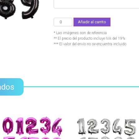
Añadir al carrito
* Las imágenes son de referencia
** El precio del producto incluye IVA del 19%
*** El valor del envío no se encuentra incluido
ados