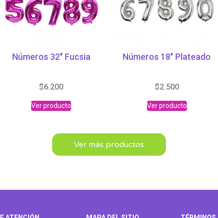
Números 32″ Fucsia
Números 18″ Plateado
$
6.200
$
2.500
Ver producto
Ver producto
Ver más productos
E ATENCIÓN
MAPA DEL SITIO
TÉRMINOS 