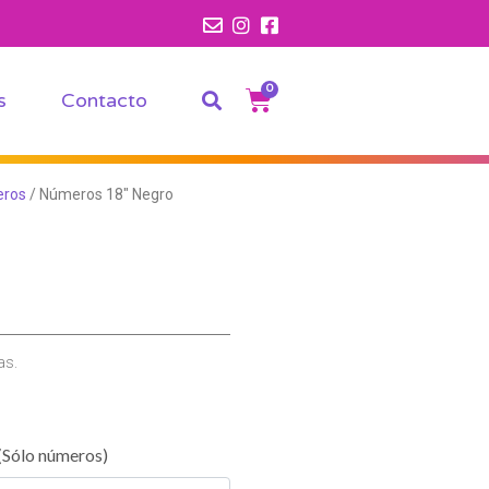
0
s
Contacto
eros
/ Números 18″ Negro
as.
(Sólo números)