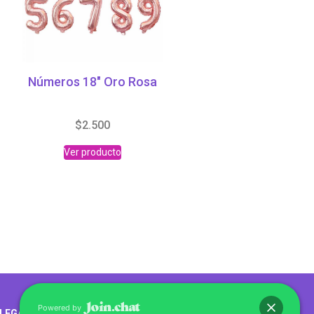
Números 18″ Oro Rosa
$
2.500
Ver producto
Abrir chat
Powered by
LEGALES