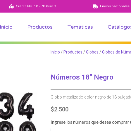
Ver todos los productos
Ver todas las temáticas
Cra 13 No. 10 - 78 Piso 3
Envíos nacionales
Inicio
Productos
Temáticas
Catálogo
Inicio
/
Productos
/
Globos
/
Globos de Núm
Números 18″ Negro
Globo metalizado color negro de 18 pulgad
$
2.500
Ingrese los números que desea comprar 