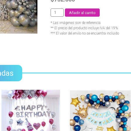
Añadir al carrito
* Las imágenes son de referencia
** El precio del producto incluye IVA del 19%
*** El valor del envío no se encuentra incluido
adas