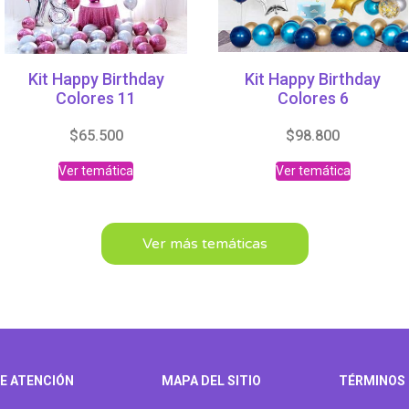
Kit Happy Birthday
Kit Happy Birthday
Colores 11
Colores 6
$
65.500
$
98.800
Ver temática
Ver temática
Ver más temáticas
E ATENCIÓN
MAPA DEL SITIO
TÉRMINOS 