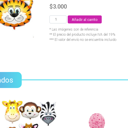
$
3.000
Añadir al carrito
* Las imágenes son de referencia
** El precio del producto incluye IVA del 19%
*** El valor del envío no se encuentra incluido
ados