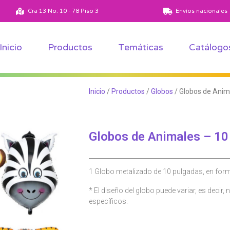
Ver todos los productos
Ver todas las temáticas
Cra 13 No. 10 - 78 Piso 3
Envíos nacionales
Inicio
Productos
Temáticas
Catálogo
Inicio
/
Productos
/
Globos
/ Globos de Anim
Globos de Animales – 10
1 Globo metalizado de 10 pulgadas, en form
* El diseño del globo puede variar, es decir,
específicos.