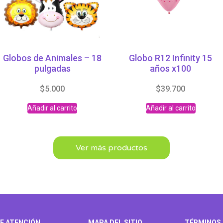
Globos de Animales – 18
Globo R12 Infinity 15
pulgadas
años x100
$
5.000
$
39.700
Añadir al carrito
Añadir al carrito
Ver más productos
E ATENCIÓN
MAPA DEL SITIO
TÉRMINOS 