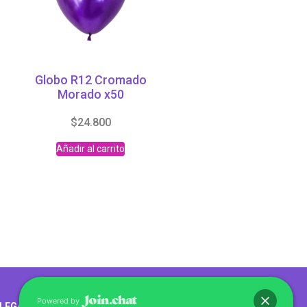
Globo R12 Cromado
Morado x50
$
24.800
Añadir al carrito
Abrir chat
Powered by
LEGALES