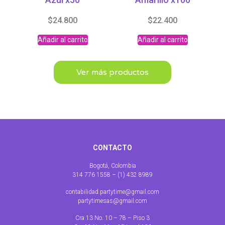
$
24.800
$
22.400
Añadir al carrito
Añadir al carrito
Ver más productos
CONTACTO
Bogotá, Colombia
314 776 1558 – (1) 432 8989
contabilidad.partytime@gmail.com
partytimesas@gmail.com
Cra 13 No. 10 – 78 – Piso 3