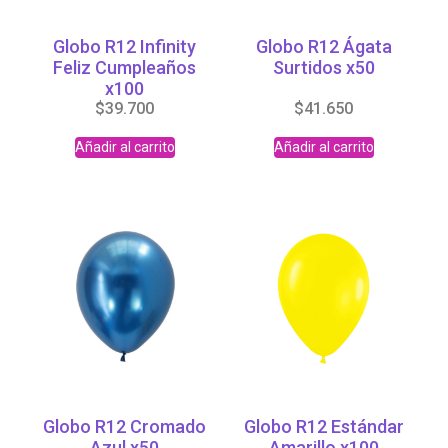
Globo R12 Infinity
Globo R12 Ágata
Feliz Cumpleaños
Surtidos x50
x100
$
39.700
$
41.650
Añadir al carrito
Añadir al carrito
Globo R12 Cromado
Globo R12 Estándar
Azul x50
Amarillo x100