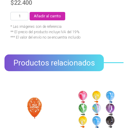
$
22.400
Añadir al carrito
* Las imágenes son de referencia
** El precio del producto incluye IVA del 19%
*** El valor del envío no se encuentra incluido
Productos relacionados