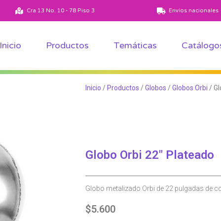
Ver todos los productos
Ver todas las temáticas
Cra 13 No. 10 - 78 Piso 3
Envíos nacionales
Inicio
Productos
Temáticas
Catálogo
Inicio
/
Productos
/
Globos
/
Globos Orbi
/ Gl
Globo Orbi 22″ Plateado
Globo metalizado Orbi de 22 pulgadas de co
$
5.600