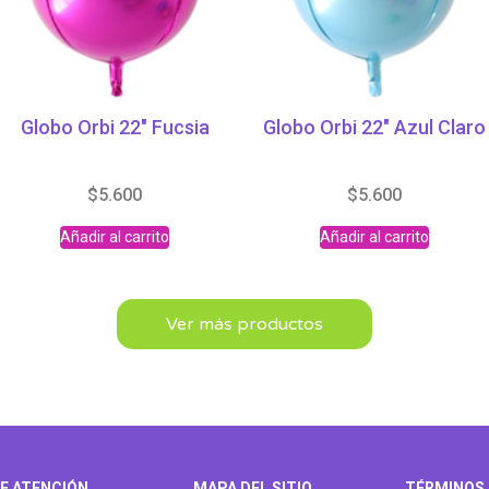
Globo Orbi 22″ Fucsia
Globo Orbi 22″ Azul Claro
$
5.600
$
5.600
Añadir al carrito
Añadir al carrito
Ver más productos
E ATENCIÓN
MAPA DEL SITIO
TÉRMINOS 