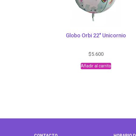
Globo Orbi 22″ Unicornio
$
5.600
Añadir al carrito
CONTACTO
HORARIO D