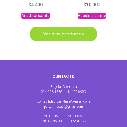
$
4.400
$
10.000
Añadir al carrito
Añadir al carrito
Ver más productos
CONTACTO
Bogotá, Colombia
314 776 1558 – (1) 432 8989
contabilidad.partytime@gmail.com
partytimesas@gmail.com
Cra 13 No. 10 – 78 – Piso 3
Cra 12 No. 11 – 15 Local 133