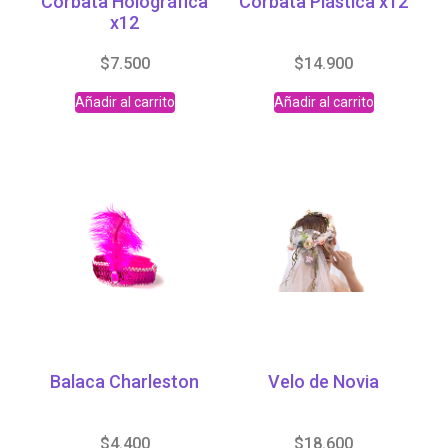
Corbata Holográfica
Corbata Plástica x12
x12
$
7.500
$
14.900
Añadir al carrito
Añadir al carrito
Balaca Charleston
Velo de Novia
$
4.400
$
18.600