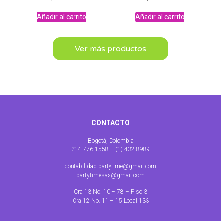
Añadir al carrito
Añadir al carrito
Ver más productos
CONTACTO
Bogotá, Colombia
314 776 1558 – (1) 432 8989
contabilidad.partytime@gmail.com
partytimesas@gmail.com
Cra 13 No. 10 – 78 – Piso 3
Cra 12 No. 11 – 15 Local 133
Abrir chat