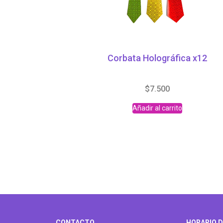
Corbata Holográfica x12
$
7.500
Añadir al carrito
CONTACTO
HORARIO D