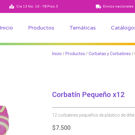
Ver todos los productos
Ver todas las temáticas
Cra 13 No. 10 - 78 Piso 3
Envíos nacionales
Inicio
Productos
Temáticas
Catálogo
Inicio
/
Productos
/
Corbatas y Corbatines
/ 
Corbatín Pequeño x12
12 corbatines pequeños de plástico de difer
$
7.500