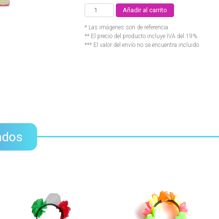
Añadir al carrito
* Las imágenes son de referencia
** El precio del producto incluye IVA del 19%
*** El valor del envío no se encuentra incluido
ados