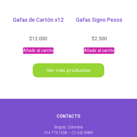
Gafas de Cartón x12
Gafas Signo Pesos
$
12.000
$
2.500
Añadir al carrito
Añadir al carrito
Ver más productos
CONTACTO
Bogotá, Colombia
314 776 1558 – (1) 432 8989