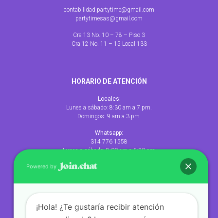
contabilidad.partytime@gmail.com
partytimesas@gmail.com
Cra 13 No. 10 – 78 – Piso 3
Cra 12 No. 11 – 15 Local 133
Abrir chat
HORARIO DE ATENCIÓN
Locales:
Lunes a sábado: 8:30 am a 7 pm.
Domingos: 9 am a 3 pm.
Whatsapp:
314 776 1558
Lunes a sábado: 8:00 am a 6:30 pm
Powered by
TÉRMINOS LEGALES
¡Hola! ¿Te gustaría recibir atención
Términos y condiciones